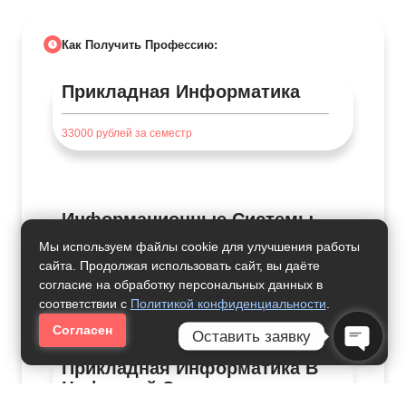
Как Получить Профессию:
Прикладная Информатика
33000
рублей за семестр
Информационные Системы
И Программирование
Мы используем файлы cookie для улучшения работы
сайта. Продолжая использовать сайт, вы даёте
46000
рублей за семестр
согласие на обработку персональных данных в
соответствии с
Политикой конфиденциальности
.
Согласен
Оставить заявку
Прикладная Информатика В
Open C
Цифровой Экономике