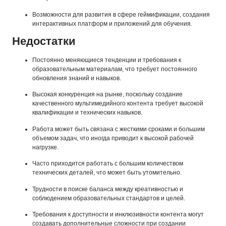
Возможности для развития в сфере геймификации, создания
интерактивных платформ и приложений для обучения.
Недостатки
Постоянно меняющиеся тенденции и требования к
образовательным материалам, что требует постоянного
обновления знаний и навыков.
Высокая конкуренция на рынке, поскольку создание
качественного мультимедийного контента требует высокой
квалификации и технических навыков.
Работа может быть связана с жесткими сроками и большим
объемом задач, что иногда приводит к высокой рабочей
нагрузке.
Часто приходится работать с большим количеством
технических деталей, что может быть утомительно.
Трудности в поиске баланса между креативностью и
соблюдением образовательных стандартов и целей.
Требования к доступности и инклюзивности контента могут
создавать дополнительные сложности при создании