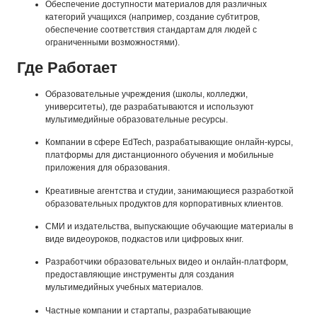
Обеспечение доступности материалов для различных
категорий учащихся (например, создание субтитров,
обеспечение соответствия стандартам для людей с
ограниченными возможностями).
Где Работает
Образовательные учреждения (школы, колледжи,
университеты), где разрабатываются и используют
мультимедийные образовательные ресурсы.
Компании в сфере EdTech, разрабатывающие онлайн-курсы,
платформы для дистанционного обучения и мобильные
приложения для образования.
Креативные агентства и студии, занимающиеся разработкой
образовательных продуктов для корпоративных клиентов.
СМИ и издательства, выпускающие обучающие материалы в
виде видеоуроков, подкастов или цифровых книг.
Разработчики образовательных видео и онлайн-платформ,
предоставляющие инструменты для создания
мультимедийных учебных материалов.
Частные компании и стартапы, разрабатывающие