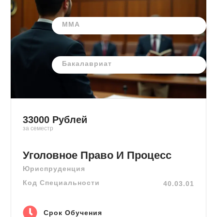
ММА
Бакалавриат
33000
Рублей
за семестр
Уголовное Право И Процесс
Юриспруденция
Код Специальности
40.03.01
Срок Обучения