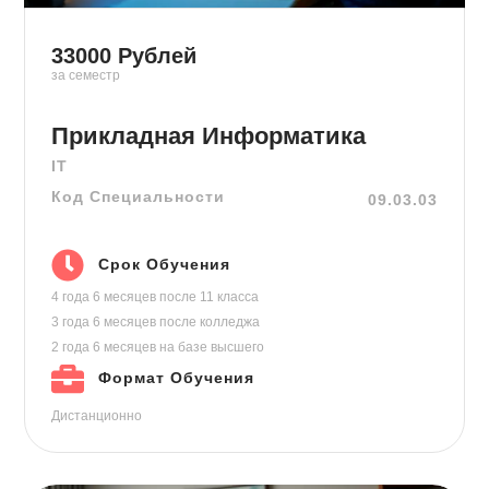
33000
Рублей
за семестр
Прикладная Информатика
IT
Код Специальности
09.03.03
Срок Обучения
4 года 6 месяцев
после 11 класса
3 года 6 месяцев
после колледжа
2 года 6 месяцев
на базе высшего
Формат Обучения
Дистанционно