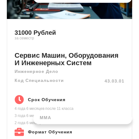
31000
Рублей
за семестр
Сервис Машин, Оборудования
И Инженерных Систем
Инженерное Дело
Код Специальности
43.03.01
Срок Обучения
4 года 6 месяцев
после 11 класса
3 года 6 месяцев
после колледжа
ММА
2 года 6 месяцев
на базе высшего
Формат Обучения