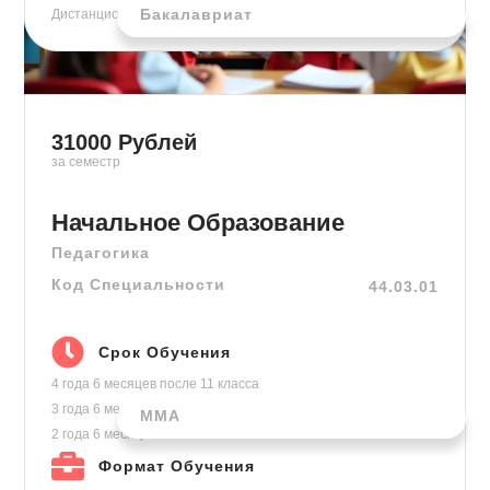
Бакалавриат
Дистанционно
31000
Рублей
за семестр
Начальное Образование
Педагогика
Код Специальности
44.03.01
Срок Обучения
4 года 6 месяцев
после 11 класса
3 года 6 месяцев
после колледжа
ММА
2 года 6 месяцев
на базе высшего
Формат Обучения