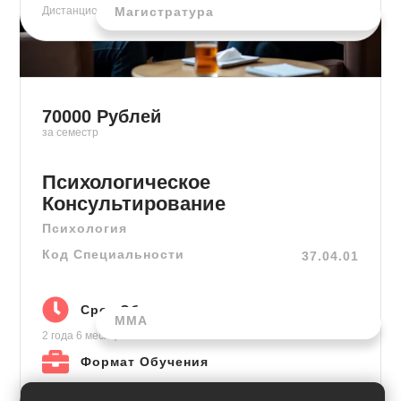
Магистратура
Дистанционно
70000
Рублей
за семестр
Психологическое
Консультирование
Психология
Код Специальности
37.04.01
Срок Обучения
ММА
2 года 6 месяцев
на базе высшего
Формат Обучения
Бакалавриат
Дистанционно ГВД