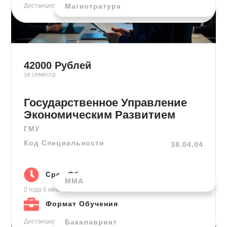
Магистратура
Дистанционно
42000
Рублей
за семестр
Государственное Управление
Экономическим Развитием
ГМУ
Код Специальности
38.04.04
Срок Обучения
ММА
2 года 6 месяцев
на базе высшего
Формат Обучения
Бакалавриат
Дистанционно