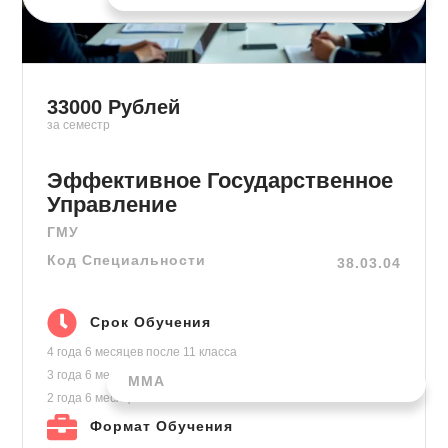
33000
Рублей
за семестр
Эффективное Государственное
Управление
ГМУ
Код Специальности
38.03.04
Срок Обучения
4 года 6 месяцев
после 11 класса
3 года 6 месяцев
после колледжа
ММА
2 года 6 месяцев
на базе высшего
Формат Обучения