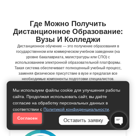
Где Можно Получить
Дистанционное Образование:
Вузы И Колледжи
Дистанционное обучение — это получение образования в
государственном или коммерческом учебном заведении (на
уровне бакалавриата, магистратуры или СПО) с
использованием электронной образовательной платформы.
Такая система обеспечивает полноценный учебный процесс,
заменяя физическое присутствие в вузе и предлагая все
необходимые компоненты подготовки специалистов.
Мы сотрудничаем с ведущими государственными и частными
Мы используем файлы cookie для улучшения работы
университетами и колледжами России, которые обладают
сайта. Продолжая использовать сайт, вы даёте
собственными образовательными платформами и более чем
согласие на обработку персональных данных в
10–30-летним опытом в сфере дистанционного обучения.
соответствии с
Политикой конфиденциальности
.
Согласен
Оставить заявку
Open Ch