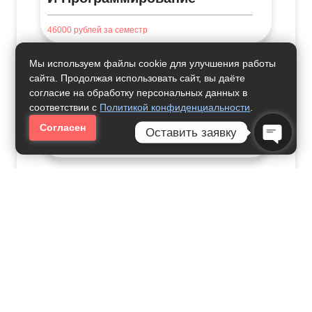
46000
рублей за семестр
Мы используем файлы cookie для улучшения работы
сайта. Продолжая использовать сайт, вы даёте
согласие на обработку персональных данных в
Прикладная Информатика В
соответствии с
Политикой конфиденциальности
.
Цифровой Экономике
Согласен
Оставить заявку
42000
рублей за семестр
Open Ch
Где Учиться