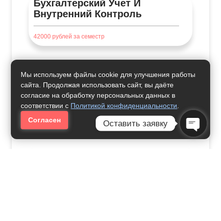
Бухгалтерский Учет И
Внутренний Контроль
42000
рублей за семестр
Мы используем файлы cookie для улучшения работы
Банковское Дело
сайта. Продолжая использовать сайт, вы даёте
согласие на обработку персональных данных в
соответствии с
Политикой конфиденциальности
.
24000
рублей за семестр
Согласен
Оставить заявку
Open Ch
Бухгалтерский Учет, Анализ
И Аудит
33000
рублей за семестр