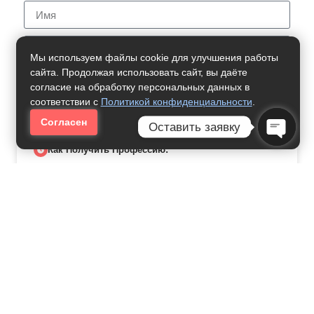
Мы используем файлы cookie для улучшения работы
сайта. Продолжая использовать сайт, вы даёте
Нужна Помощь
согласие на обработку персональных данных в
соответствии с
Политикой конфиденциальности
.
Согласен
Оставить заявку
Как Получить Профессию:
Open C
Сервис Машин,
Оборудования И
Инженерных Систем
31000
рублей за семестр