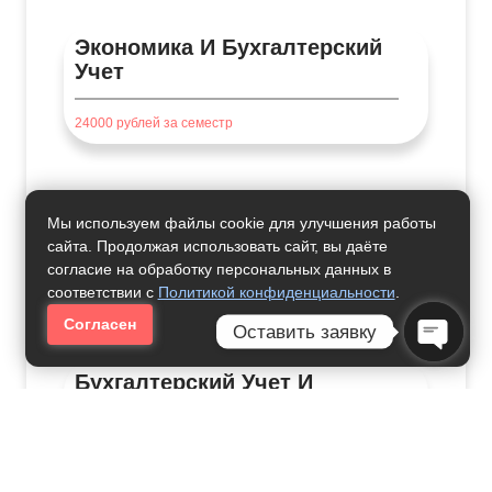
Экономика И Бухгалтерский
Учет
24000
рублей за семестр
Мы используем файлы cookie для улучшения работы
Банковское Дело
сайта. Продолжая использовать сайт, вы даёте
согласие на обработку персональных данных в
24000
рублей за семестр
соответствии с
Политикой конфиденциальности
.
Согласен
Оставить заявку
Open C
Бухгалтерский Учет И
Внутренний Контроль
42000
рублей за семестр