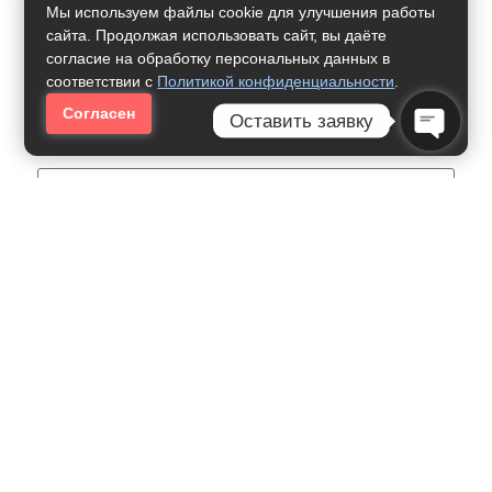
Мы используем файлы cookie для улучшения работы
Возможность преподавания или тренерской деятельности по
сайта. Продолжая использовать сайт, вы даёте
вопросам трудового права и кадрового делопроизводства.
согласие на обработку персональных данных в
соответствии с
Политикой конфиденциальности
.
Развитие в смежных направлениях: защита персональных
данных, корпоративное право, охрана труда.
Согласен
Оставить заявку
Open Ch
Нужна Помощь
Как Получить Профессию:
Управление Человеческими
Ресурсами