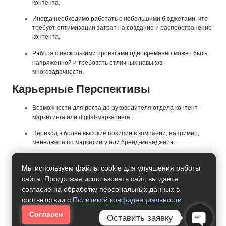
контента.
Иногда необходимо работать с небольшими бюджетами, что
требует оптимизации затрат на создание и распространение
контента.
Работа с несколькими проектами одновременно может быть
напряженной и требовать отличных навыков
многозадачности.
Карьерные Перспективы
Возможности для роста до руководителя отдела контент-
маркетинга или digital-маркетинга.
Переход в более высокие позиции в компании, например,
менеджера по маркетингу или бренд-менеджера.
Развитие в области создания стратегии контент-маркетинга, а
Мы используем файлы cookie для улучшения работы
также углубление в области аналитики и SEO.
сайта. Продолжая использовать сайт, вы даёте
Специализация в конкретных типах контента, например,
согласие на обработку персональных данных в
видео-маркетинг, визуальный контент или работа с
соответствии с
Политикой конфиденциальности
.
инфлюенсерами.
Согласен
Оставить заявку
Возможность работать на фрилансе или открыть собственное