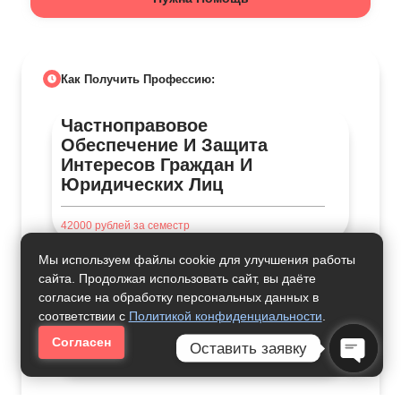
Как Получить Профессию:
Частноправовое
Обеспечение И Защита
Интересов Граждан И
Юридических Лиц
42000
рублей за семестр
Мы используем файлы cookie для улучшения работы
сайта. Продолжая использовать сайт, вы даёте
согласие на обработку персональных данных в
Уголовное Право И Процесс
соответствии с
Политикой конфиденциальности
.
Согласен
Оставить заявку
33000
рублей за семестр
Open C