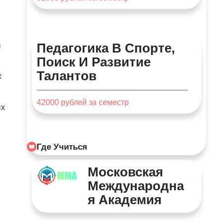
Педагогика В Спорте,
ы
Поиск И Развитие
Талантов
х
42000
рублей за семестр
ых
Где Учиться
Московская
Международна
Я Академия