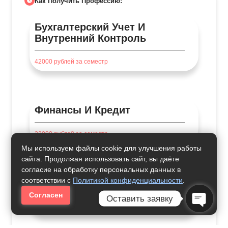
Как Получить Профессию:
Бухгалтерский Учет И
Внутренний Контроль
42000
рублей за семестр
Финансы И Кредит
33000
рублей за семестр
Мы используем файлы cookie для улучшения работы
сайта. Продолжая использовать сайт, вы даёте
согласие на обработку персональных данных в
соответствии с
Политикой конфиденциальности
.
Банковское Дело
Согласен
Оставить заявку
24000
рублей за семестр
Open Ch