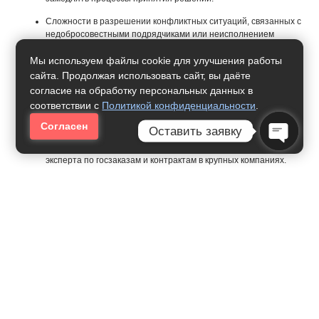
Сложности в разрешении конфликтных ситуаций, связанных с
недобросовестными подрядчиками или неисполнением
условий контрактов.
Мы используем файлы cookie для улучшения работы
Карьерные Перспективы
сайта. Продолжая использовать сайт, вы даёте
согласие на обработку персональных данных в
Возможности карьерного роста в органах государственной
соответствии с
Политикой конфиденциальности
.
власти, таких как повышение до руководящих позиций в
департаменте или министерстве, отвечающем за закупки.
Согласен
Оставить заявку
Переход в частный сектор, где можно работать в роли
Open Ch
эксперта по госзаказам и контрактам в крупных компаниях.
Возможность работать консультантом по вопросам госзакупок
и контрактной системы, предоставляя услуги частным
компаниям и государственным структурам.
Возможность стать руководителем отдела закупок или
контрактов, а также специалистом по управлению рисками и
юридическим аспектам контрактов.
Переход в сферу международных закупок или в
международные организации, которые занимаются
госзакупками в других странах.