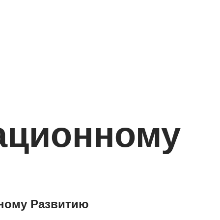
ационному
ному Развитию