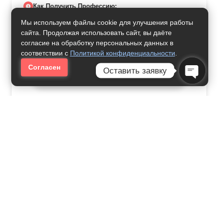
Как Получить Профессию:
Мы используем файлы cookie для улучшения работы
Цифровая Трансформация
сайта. Продолжая использовать сайт, вы даёте
Обучения Иностранным
согласие на обработку персональных данных в
Языкам
соответствии с
Политикой конфиденциальности
.
Согласен
Оставить заявку
42000
рублей за семестр
Open C
Преподавание В Начальных
Классах
24000
рублей за семестр
Физическая Культура, Спорт
И Фитнес