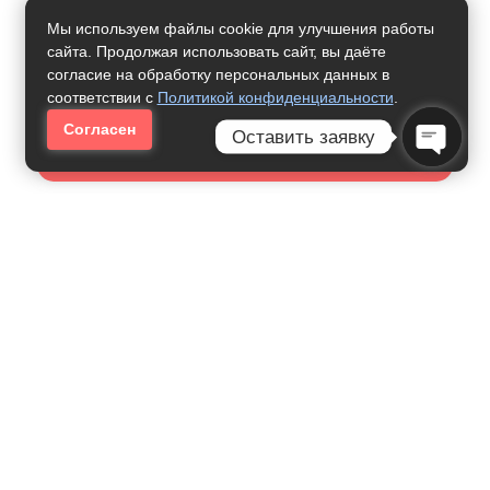
Мы используем файлы cookie для улучшения работы
сайта. Продолжая использовать сайт, вы даёте
согласие на обработку персональных данных в
соответствии с
Политикой конфиденциальности
.
Согласен
Оставить заявку
Нужна Помощь
Open C
Как Получить Профессию:
Иностранный Язык
31000
рублей за семестр
Дошкольное Образование