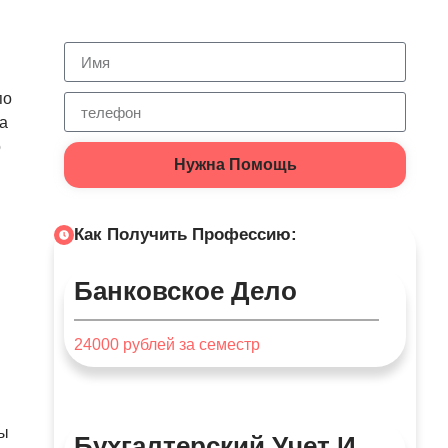
по
а
о
Нужна Помощь
Как Получить Профессию:
Банковское Дело
24000
рублей за семестр
ты
Бухгалтерский Учет И