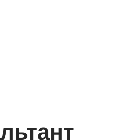
льтант