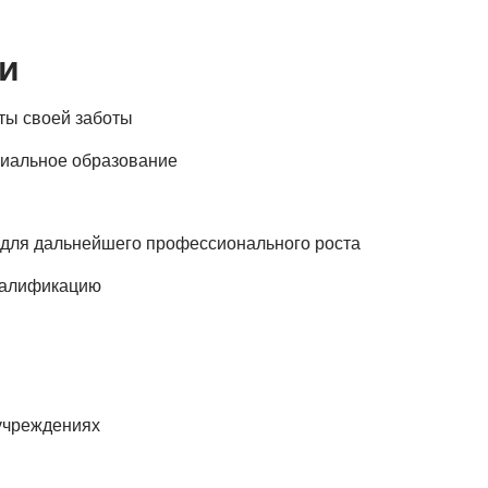
и
аты своей заботы
циальное образование
й для дальнейшего профессионального роста
валификацию
 учреждениях