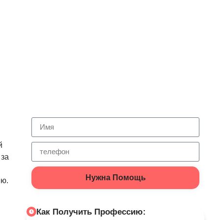
й
 за
Нужна Помощь
ию.
Как Получить Профессию: