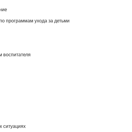
ние
по программам ухода за детьми
м воспитателя
х ситуациях