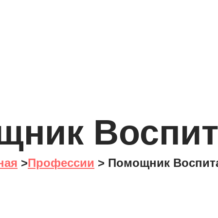
щник Воспит
ная
>
Профессии
> Помощник Воспит