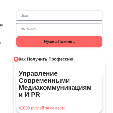
да
Нужна Помощь
и
Как Получить Профессию:
Управление
Современными
Медиакоммуникациям
И И PR
42000
рублей за семестр