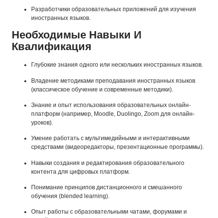
Разработчики образовательных приложений для изучения
иностранных языков.
Необходимые Навыки И
Квалификация
Глубокие знания одного или нескольких иностранных языков.
Владение методиками преподавания иностранных языков
(классическое обучение и современные методики).
Знание и опыт использования образовательных онлайн-
платформ (например, Moodle, Duolingo, Zoom для онлайн-
уроков).
Умение работать с мультимедийными и интерактивными
средствами (видеоредакторы, презентационные программы).
Навыки создания и редактирования образовательного
контента для цифровых платформ.
Понимание принципов дистанционного и смешанного
обучения (blended learning).
Опыт работы с образовательными чатами, форумами и