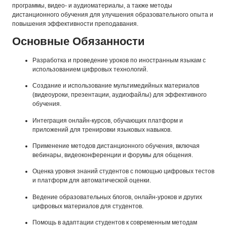
программы, видео- и аудиоматериалы, а также методы
дистанционного обучения для улучшения образовательного опыта и
повышения эффективности преподавания.
Основные Обязанности
Разработка и проведение уроков по иностранным языкам с
использованием цифровых технологий.
Создание и использование мультимедийных материалов
(видеоуроки, презентации, аудиофайлы) для эффективного
обучения.
Интеграция онлайн-курсов, обучающих платформ и
приложений для тренировки языковых навыков.
Применение методов дистанционного обучения, включая
вебинары, видеоконференции и форумы для общения.
Оценка уровня знаний студентов с помощью цифровых тестов
и платформ для автоматической оценки.
Ведение образовательных блогов, онлайн-уроков и других
цифровых материалов для студентов.
Помощь в адаптации студентов к современным методам