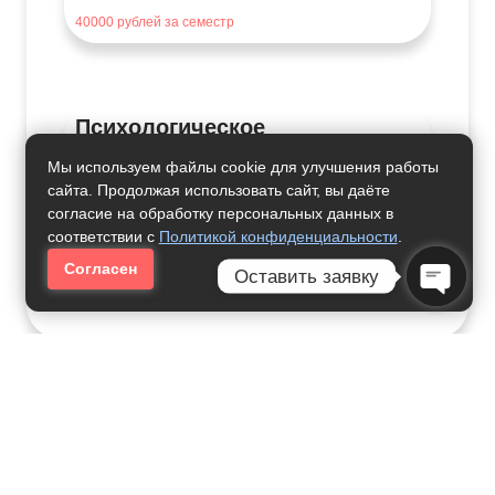
40000
рублей за семестр
Психологическое
Консультирование
Мы используем файлы cookie для улучшения работы
сайта. Продолжая использовать сайт, вы даёте
70000
рублей за семестр
согласие на обработку персональных данных в
соответствии с
Политикой конфиденциальности
.
Согласен
Оставить заявку
Где Учиться
Open C