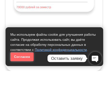
70000
рублей за семестр
Практическая Психология
Мы используем файлы cookie для улучшения работы
сайта. Продолжая использовать сайт, вы даёте
40000
рублей за семестр
согласие на обработку персональных данных в
соответствии с
Политикой конфиденциальности
.
Согласен
Оставить заявку
Где Учиться
Open C