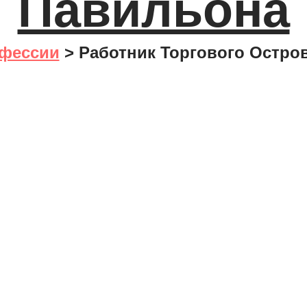
Павильона
фессии
>
Работник Торгового Остро