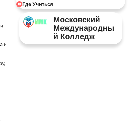
Где Учиться
Московский
ти
Международны
Й Колледж
а и
ру,
о