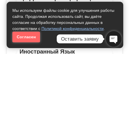
Обучения Иностранным
Языкам
Мы используем файлы cookie для улучшения работы
сайта. Продолжая использовать сайт, вы даёте
согласие на обработку персональных данных в
42000
рублей за семестр
соответствии с
Политикой конфиденциальности
.
Согласен
Оставить заявку
Open C
Иностранный Язык
31000
рублей за семестр
Преподавание В Начальных
Классах
24000
рублей за семестр