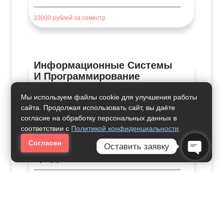
33000
рублей за семестр
Информационные Системы
И Программирование
Мы используем файлы cookie для улучшения работы
46000
рублей за семестр
сайта. Продолжая использовать сайт, вы даёте
согласие на обработку персональных данных в
соответствии с
Политикой конфиденциальности
.
Согласен
Прикладная Информатика В
Оставить заявку
Цифровой Экономике
Open Ch
42000
рублей за семестр
Где Учиться