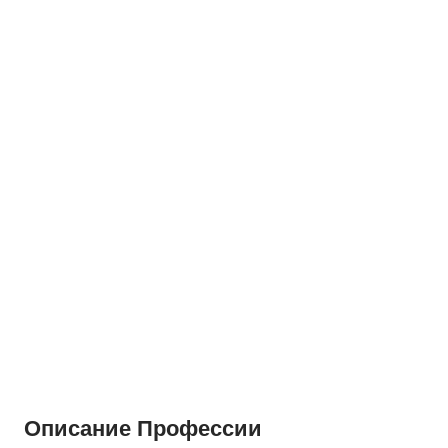
Описание Профессии