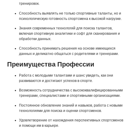
тренировок.
Способность выявлять не только спортивные таланты, но и
психологическую готовность спортсмена к высокой нагрузке.
Знания современных технологий для поиска талантов,
включая спортивную аналитики и софт для сканирования и
обработки данных.
Способность принимать решения на основе имеющихся
данных и деликатно общаться с родителями и тренерами.
Преимущества Профессии
Работа с молодыми талантами и шанс увидеть, как они
развиваются и достигают успехов в спорте.
Возможность сотрудничества с высококвалифицированными
тренерами, специалистами и спортивными организациями.
Постоянное обновление знаний и навыков, работа с новыми
технологиями для поиска и оценки спортсменов.
Удовлетворение от нахождения перспективных спортсменов
и помощи им в карьере.