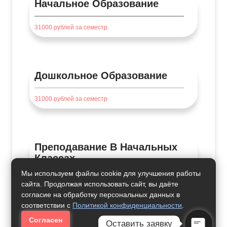
Начальное Образование
31000
рублей за семестр
Дошкольное Образование
31000
рублей за семестр
Преподавание В Начальных
Классах
Мы используем файлы cookie для улучшения работы
24000
рублей за семестр
сайта. Продолжая использовать сайт, вы даёте
согласие на обработку персональных данных в
соответствии с
Политикой конфиденциальности
.
Согласен
Оставить заявку
Где Учиться