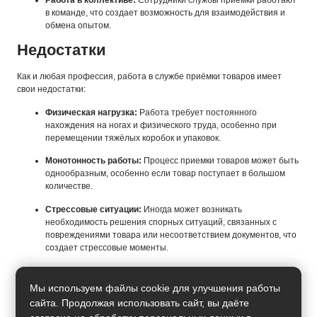
Работа в коллективе:
Сотрудники службы приёмки работают
в команде, что создает возможность для взаимодействия и
обмена опытом.
Недостатки
Как и любая профессия, работа в службе приёмки товаров имеет
свои недостатки:
Физическая нагрузка:
Работа требует постоянного
нахождения на ногах и физического труда, особенно при
перемещении тяжёлых коробок и упаковок.
Монотонность работы:
Процесс приемки товаров может быть
однообразным, особенно если товар поступает в большом
количестве.
Стрессовые ситуации:
Иногда может возникать
необходимость решения спорных ситуаций, связанных с
повреждениями товара или несоответствием документов, что
создает стрессовые моменты.
Работа в выходные и праздничные дни:
В крупных торговых
точках или на складах часто требуются сотрудники и в
Мы используем файлы cookie для улучшения работы
праздничные дни, что ограничивает личное время.
сайта. Продолжая использовать сайт, вы даёте