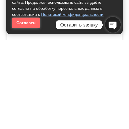
сайта. Продолжая использовать сайт, вы даёте
Нужна Помощь
согласие на обработку персональных данных в
соответствии с
Политикой конфиденциальности
.
Согласен
Оставить заявку
Как Получить Профессию:
Open Ch
Логистика И Транспортный
Менеджмент
33000
рублей за семестр
Международный
Менеджмент
33000
рублей за семестр