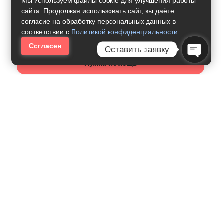
Мы используем файлы cookie для улучшения работы
сайта. Продолжая использовать сайт, вы даёте
согласие на обработку персональных данных в
соответствии с
Политикой конфиденциальности
.
Согласен
Оставить заявку
Нужна Помощь
Open C
Как Получить Профессию:
Экономика И Бухгалтерский
Учет
24000
рублей за семестр
Бухгалтерский Учет, Анализ