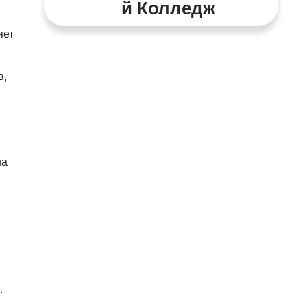
Й Колледж
яет
в,
на
.