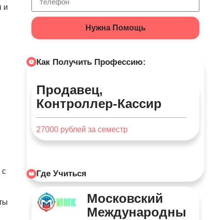
 и
Нужна Помощь
Как Получить Профессию:
Продавец,
Контроллер-Кассир
27000
рублей за семестр
 с
Где Учиться
Московский
ты
Международны