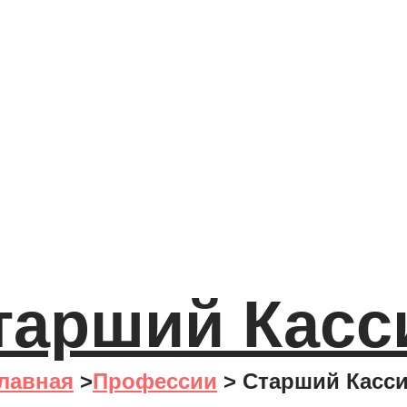
тарший Касс
лавная
>
Профессии
>
Старший Касс