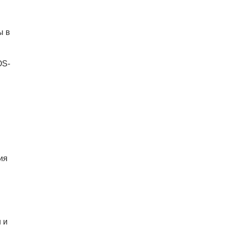
ы в
OS-
ия
 и