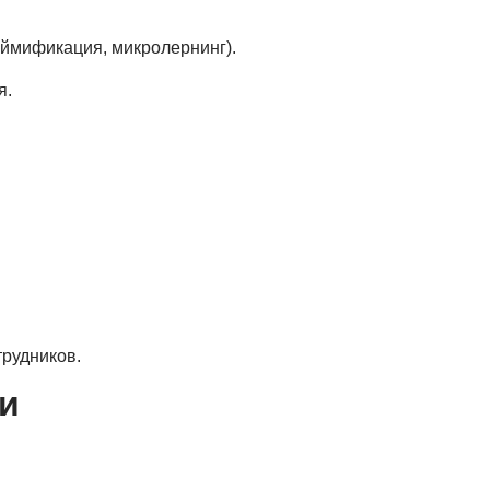
ймификация, микролернинг).
я.
рудников.
и