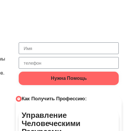
ммы
в.
Нужна Помощь
Как Получить Профессию:
Управление
Человеческими