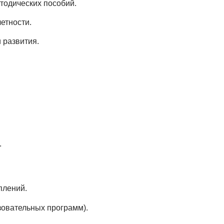
тодических пособий.
етности.
 развития.
.
плений.
азовательных программ).