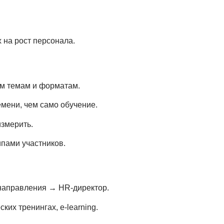
 на рост персонала.
ым темам и форматам.
мени, чем само обучение.
змерить.
ипами участников.
направления → HR-директор.
ских тренингах, e-learning.