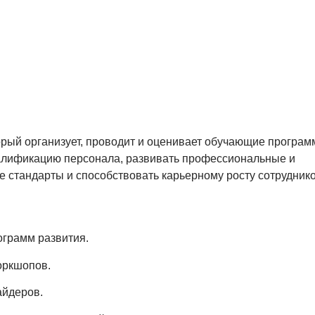
торый организует, проводит и оценивает обучающие програ
валификацию персонала, развивать профессиональные и
ые стандарты и способствовать карьерному росту сотруднико
ограмм развития.
оркшопов.
айдеров.