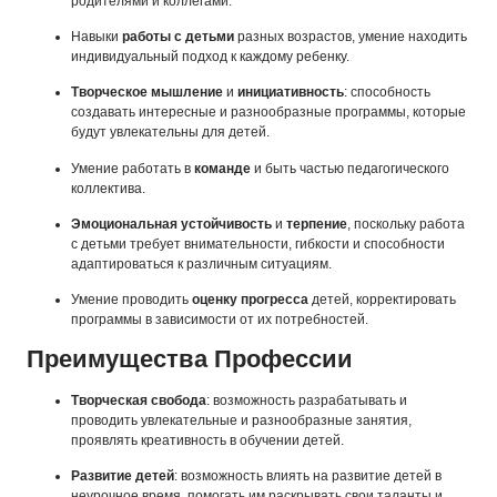
родителями и коллегами.
Навыки
работы с детьми
разных возрастов, умение находить
индивидуальный подход к каждому ребенку.
Творческое мышление
и
инициативность
: способность
создавать интересные и разнообразные программы, которые
будут увлекательны для детей.
Умение работать в
команде
и быть частью педагогического
коллектива.
Эмоциональная устойчивость
и
терпение
, поскольку работа
с детьми требует внимательности, гибкости и способности
адаптироваться к различным ситуациям.
Умение проводить
оценку прогресса
детей, корректировать
программы в зависимости от их потребностей.
Преимущества Профессии
Творческая свобода
: возможность разрабатывать и
проводить увлекательные и разнообразные занятия,
проявлять креативность в обучении детей.
Развитие детей
: возможность влиять на развитие детей в
неурочное время, помогать им раскрывать свои таланты и