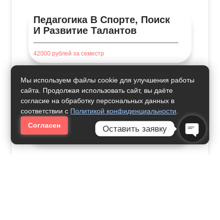
Педагогика В Спорте, Поиск
И Развитие Талантов
42000
рублей за семестр
Мы используем файлы cookie для улучшения работы
сайта. Продолжая использовать сайт, вы даёте
Преподавание В Начальных
согласие на обработку персональных данных в
Классах
соответствии с
Политикой конфиденциальности
.
Согласен
Оставить заявку
24000
рублей за семестр
Open Ch
Цифровая Трансформация
Обучения Иностранным
Языкам