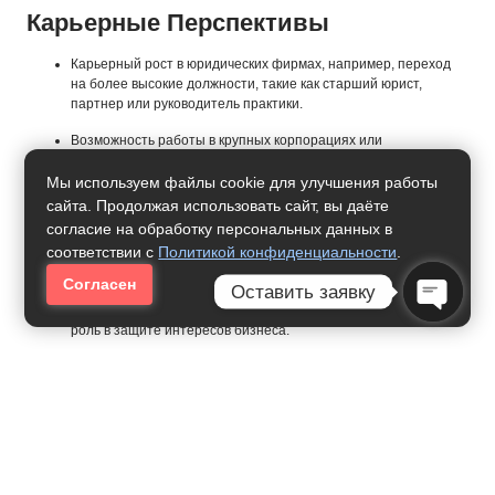
Карьерные Перспективы
Карьерный рост в юридических фирмах, например, переход
на более высокие должности, такие как старший юрист,
партнер или руководитель практики.
Возможность работы в крупных корпорациях или
международных организациях, где юристы по договорному
праву играют ключевую роль в коммерческой деятельности.
Мы используем файлы cookie для улучшения работы
сайта. Продолжая использовать сайт, вы даёте
Открытие собственной юридической практики с фокусом на
согласие на обработку персональных данных в
договорное право или предоставление консультационных
соответствии с
Политикой конфиденциальности
.
услуг по договорным вопросам.
Согласен
Оставить заявку
Переход в области управления рисками или compliance в
компаниях, где знания в договорном праве играют важную
Open Ch
роль в защите интересов бизнеса.
Специализация на конкретных видах договоров, таких как
международные контракты, договоры с государственными
структурами или высокорисковые сделки.
Преподавание в юридических вузах или участие в разработке
учебных программ по гражданскому и договорному праву.