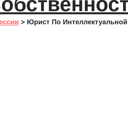
обственнос
ессии
>
Юрист По Интеллектуальной