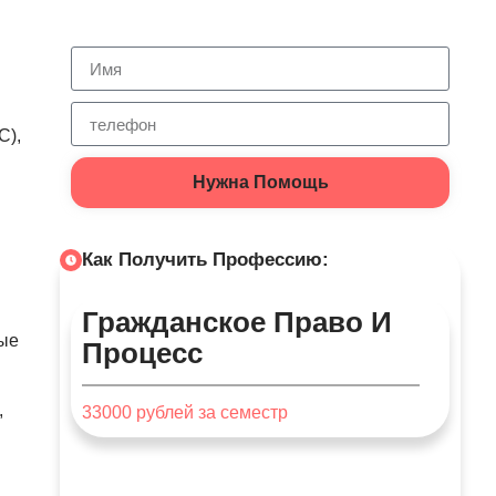
С),
Нужна Помощь
Как Получить Профессию:
Гражданское Право И
ные
Процесс
,
33000
рублей за семестр