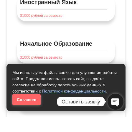
Иностранный Язык
31000
рублей за семестр
Начальное Образование
31000
рублей за семестр
Мы используем файлы cookie для улучшения работы
сайта. Продолжая использовать сайт, вы даёте
Педагогика В Спорте, Поиск
согласие на обработку персональных данных в
И Развитие Талантов
соответствии с
Политикой конфиденциальности
.
Согласен
Оставить заявку
42000
рублей за семестр
Open Ch