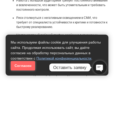
Работа с большой аудиторией требует постоянного внимания
и вовлеченности, что может быть утомительным и требовать
постоянного контроля.
Риск столкнуться с негативным освещением в СМИ, что
требует от специалиста устойчивости к критике и готовности к
быстрому реагированию.
Нестандартный рабочий график, особенно в кризисных
ситуациях или при подготовке к важным событиям и пресс-
Мы используем файлы cookie для улучшения работы
конференциям.
сайта. Продолжая использовать сайт, вы даёте
Часто необходимо работать с жесткими дедлайнами и
согласие на обработку персональных данных в
высокими требованиями, что может быть эмоционально и
соответствии с
Политикой конфиденциальности
.
физически напряженно.
Согласен
Оставить заявку
Постоянное внимание к мелким деталям, чтобы избежать
ошибок в подаче информации и медийных материалах.
Open Ch
Могут возникать сложности с взаимодействием с
журналистами или редакциями, если отношение к компании
или бренду негативное.
Карьерные Перспективы
Перспективы роста в позицию старшего PR-менеджера или