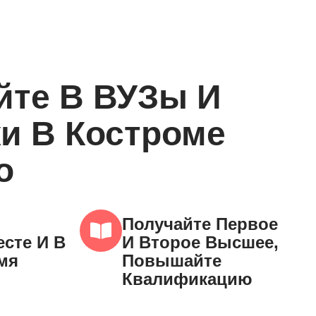
йте В ВУЗы И
и В Костроме
о
Получайте Первое
сте И В
И Второе Высшее,
мя
Повышайте
Квалификацию