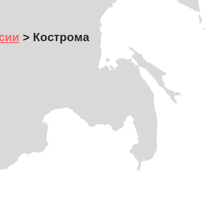
сии
> Кострома