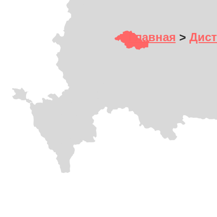
Главная
>
Дист