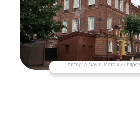
Автор:
A.Savin
. Источник https:/