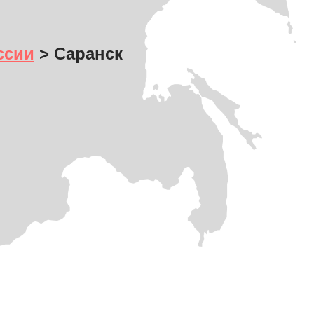
ссии
> Саранск