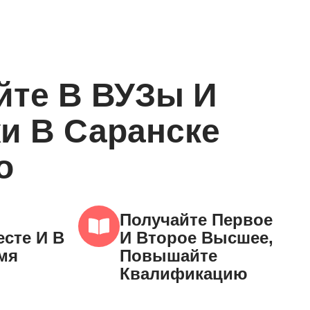
йте В ВУЗы И
и В Саранске
о
Получайте Первое
сте И В
И Второе Высшее,
мя
Повышайте
Квалификацию