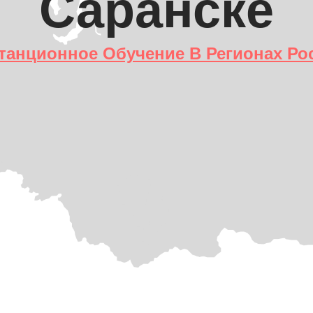
Саранске
танционное Обучение В Регионах Ро