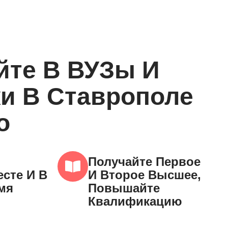
йте В ВУЗы И
и В Ставрополе
о
Получайте Первое
сте И В
И Второе Высшее,
мя
Повышайте
Квалификацию