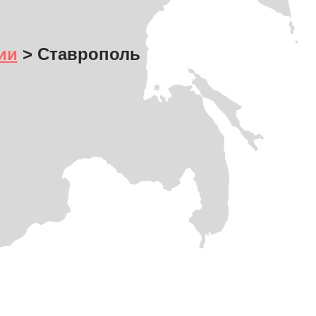
ии
> Ставрополь