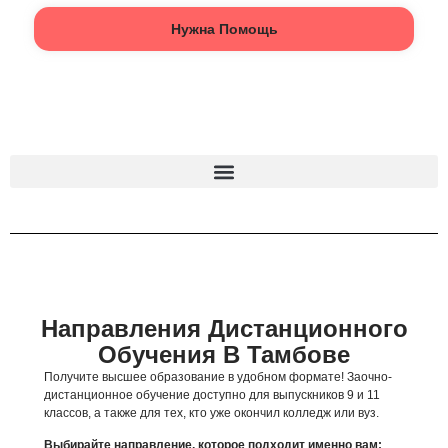
Направления Дистанционного
Обучения В Тамбове
Получите высшее образование в удобном формате! Заочно-
дистанционное обучение доступно для выпускников 9 и 11
классов, а также для тех, кто уже окончил колледж или вуз.
Выбирайте направление, которое подходит именно вам:
Узкие специализации: управление роботами,
кибербезопасность, дизайн и другие современные
профессии;
Универсальные направления: экономика,
программирование, менеджмент.
Что мы предлагаем: