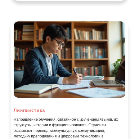
Лингвистика
Направление обучения, связанное с изучением языков, их
структуры, истории и функционирования. Студенты
осваивают перевод, межкультурную коммуникацию,
методику преподавания и цифровые технологии в
лингвистике. Выпускники востребованы в сфере
образования, международного бизнеса, IT, медиа и
переводческой деятельности.
2
Программ