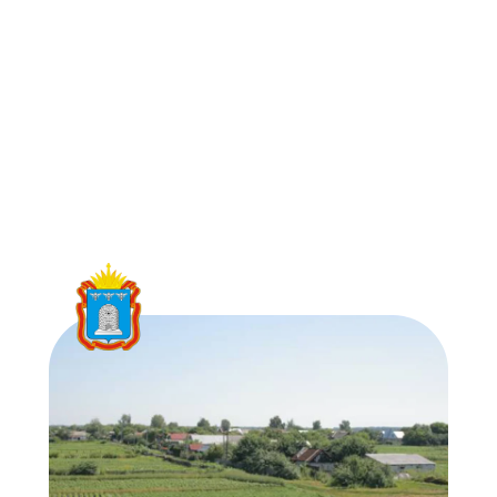
Автор: Дмитрий Ратников. Источник
https://ru.wikipedia.org/
Поступайте В ВУЗы И Колледжи