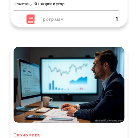
Экономика
Направление обучения, изучающее принципы
функционирования экономики, финансовые и
производственные процессы, а также управление
ресурсами и бизнесом. Студенты осваивают макро- и
микроэкономику, бухгалтерию, экономический анализ и
стратегическое планирование. Выпускники востребованы в
финансовых учреждениях, государственных органах,
компаниях и консалтинговых фирмах, занимаясь анализом