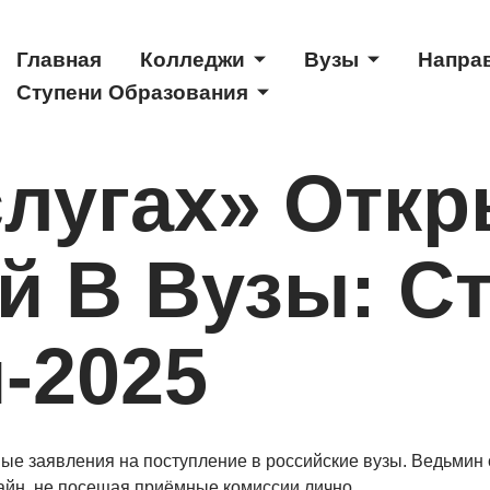
Главная
Колледжи
Вузы
Напра
Ступени Образования
слугах» Отк
й В Вузы: С
-2025
ные заявления на поступление в российские вузы. Ведьмин
айн, не посещая приёмные комиссии лично.