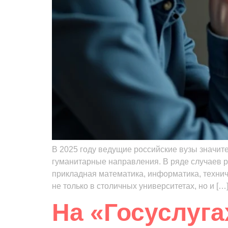
В 2025 году ведущие российские вузы значите
гуманитарные направления. В ряде случаев р
прикладная математика, информатика, техни
не только в столичных университетах, но и […
На «Госуслуг