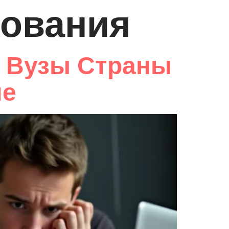
зования
 Вузы Страны
ие