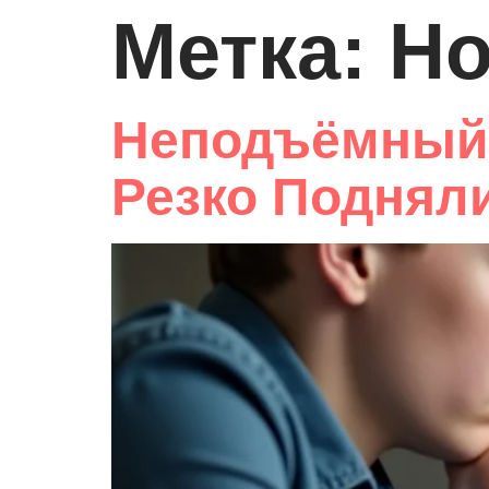
Метка:
Но
Неподъёмный
Резко Поднял