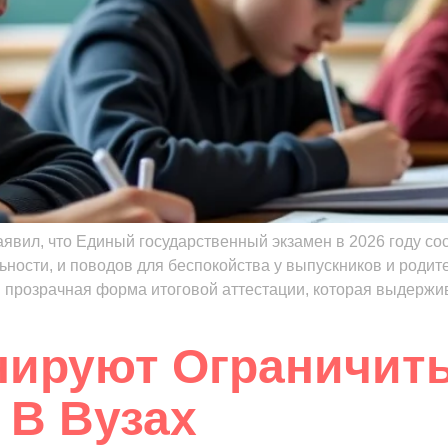
явил, что Единый государственный экзамен в 2026 году с
ьности, и поводов для беспокойства у выпускников и родит
и прозрачная форма итоговой аттестации, которая выдерж
нируют Ограничит
 В Вузах