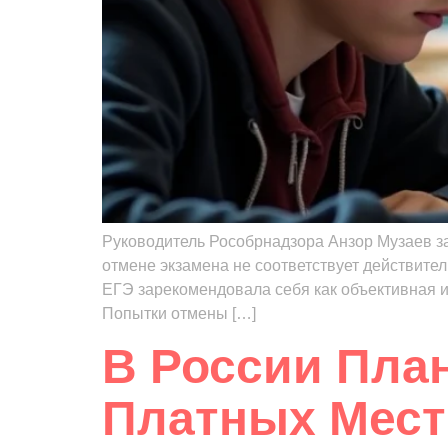
Руководитель Рособрнадзора Анзор Музаев за
отмене экзамена не соответствует действител
ЕГЭ зарекомендовала себя как объективная 
Попытки отмены […]
В России Пла
Платных Мест