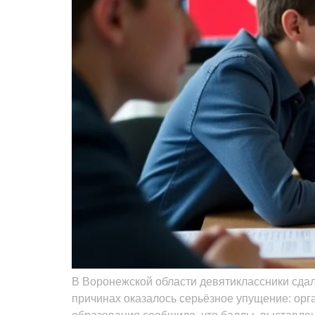
В Воронежской области девятиклассники сдали
причинах оказалось серьёзное упущение: ор