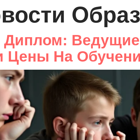
вости Обра
 Диплом: Ведущие
и Цены На Обучен