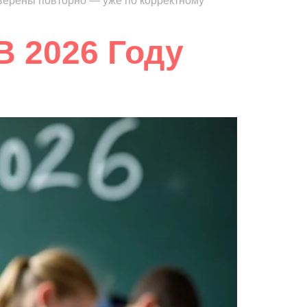
оверены повторно — уже по корректному
В 2026 Году