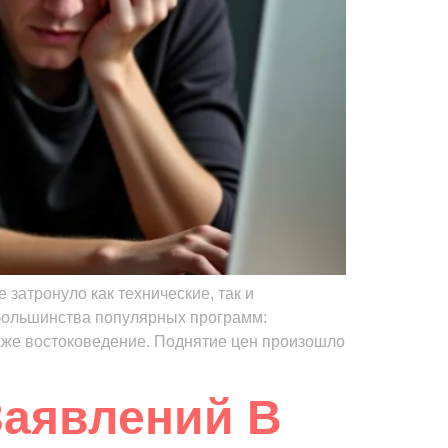
затронуло как технические, так и
 большинства популярных программ:
аже востоковедение. Поднятие цен произошло
Заявлений В