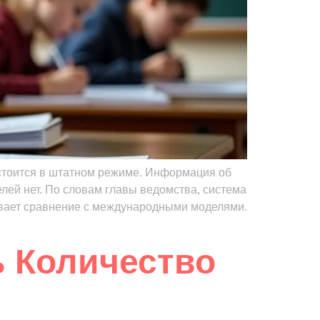
остоится в штатном режиме. Информация об
елей нет. По словам главы ведомства, система
ивает сравнение с международными моделями.
ь Количество