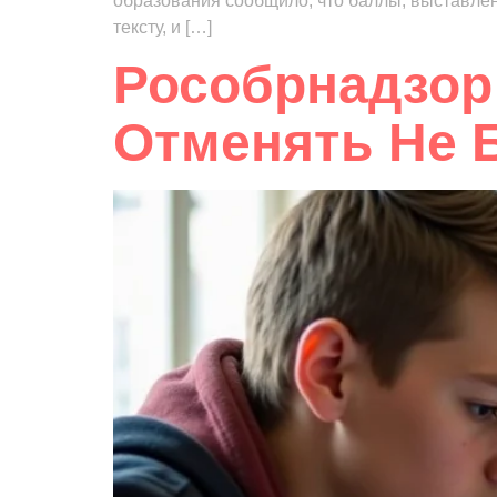
образования сообщило, что баллы, выставле
тексту, и […]
Рособрнадзор 
Отменять Не 