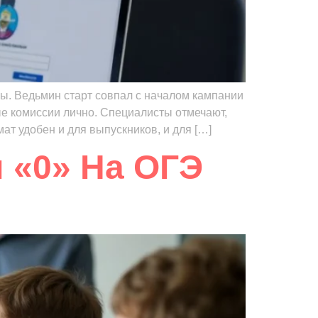
зы. Ведьмин старт совпал с началом кампании
е комиссии лично. Специалисты отмечают,
т удобен и для выпускников, и для […]
 «0» На ОГЭ