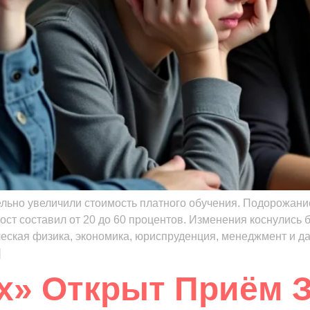
льно увеличили стоимость платного обучения. Подорожание 
ост составил от 20 до 60 процентов. Изменения коснулись
ческая физика, экономика, юриспруденция, менеджмент и д
]
ах» Открыт Приём 