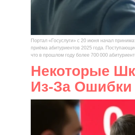
Портал «Госуслуги» с 20 июня начал принима
приёма абитуриентов 2025 года. Поступающи
что в прошлом году более 700 000 абитуриен
Некоторые Шк
Из‑за Ошибки