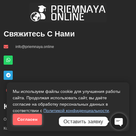
Свяжитесь С Нами
info@priemnaya.online
Мы используем файлы cookie для улучшения работы
сайта. Продолжая использовать сайт, вы даёте
согласие на обработку персональных данных в
Компания
Информация
соответствии с
Политикой конфиденциальности
.
Согласен
О нас
Политика обработки
Оставить заявку
персональных данных
Контакты
Open Ch