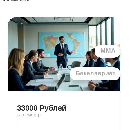
ММА
Бакалавриат
33000
Рублей
за семестр