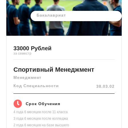
Бакалавриат
33000
Рублей
за семестр
Спортивный Менеджмент
Менеджмент
Код Специальности
38.03.02
Срок Обучения
4 года 6 месяцев
после 11 класса
3 года 6 месяцев
после колледжа
2 года 6 месяцев
на базе высшего