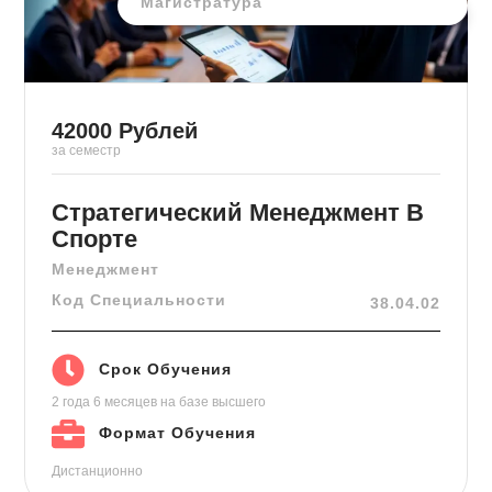
Магистратура
42000
Рублей
за семестр
Стратегический Менеджмент В
Спорте
Менеджмент
Код Специальности
38.04.02
Срок Обучения
2 года 6 месяцев
на базе высшего
Формат Обучения
Дистанционно