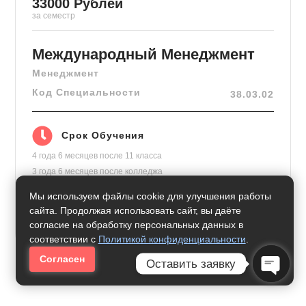
33000
Рублей
за семестр
Международный Менеджмент
Менеджмент
Код Специальности
38.03.02
Срок Обучения
4 года 6 месяцев
после 11 класса
3 года 6 месяцев
после колледжа
2 года 6 месяцев
на базе высшего
Мы используем файлы cookie для улучшения работы
Формат Обучения
сайта. Продолжая использовать сайт, вы даёте
согласие на обработку персональных данных в
Дистанционно
соответствии с
Политикой конфиденциальности
.
Согласен
Оставить заявку
Open C