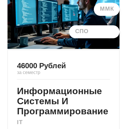
ММК
СПО
46000
Рублей
за семестр
Информационные
Системы И
Программирование
IT