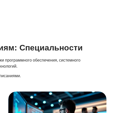
иям: Специальности
ки программного обеспечения, системного
хнологий.
описаниями.