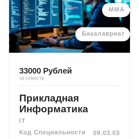
ММА
Бакалавриат
33000
Рублей
за семестр
Прикладная
Информатика
IT
Код Специальности
09.03.03