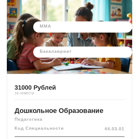
ММА
Бакалавриат
31000
Рублей
за семестр
Дошкольное Образование
Педагогика
Код Специальности
44.03.01